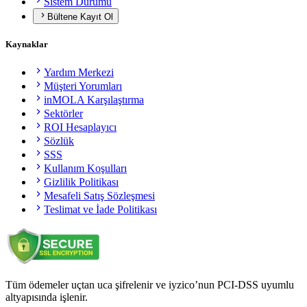
Sistem Durumu
Bültene Kayıt Ol
Kaynaklar
Yardım Merkezi
Müşteri Yorumları
inMOLA Karşılaştırma
Sektörler
ROI Hesaplayıcı
Sözlük
SSS
Kullanım Koşulları
Gizlilik Politikası
Mesafeli Satış Sözleşmesi
Teslimat ve İade Politikası
Tüm ödemeler uçtan uca şifrelenir ve iyzico’nun PCI-DSS uyumlu
altyapısında işlenir.