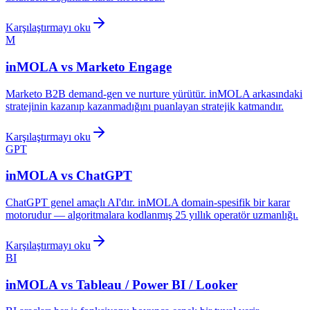
Karşılaştırmayı oku
M
inMOLA vs
Marketo Engage
Marketo B2B demand-gen ve nurture yürütür. inMOLA arkasındaki
stratejinin kazanıp kazanmadığını puanlayan stratejik katmandır.
Karşılaştırmayı oku
GPT
inMOLA vs
ChatGPT
ChatGPT genel amaçlı AI'dır. inMOLA domain-spesifik bir karar
motorudur — algoritmalara kodlanmış 25 yıllık operatör uzmanlığı.
Karşılaştırmayı oku
BI
inMOLA vs
Tableau / Power BI / Looker