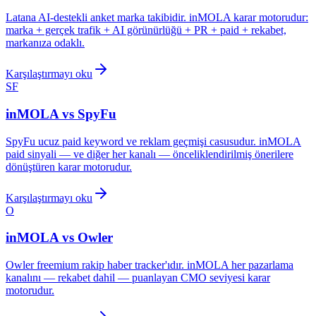
Latana AI-destekli anket marka takibidir. inMOLA karar motorudur:
marka + gerçek trafik + AI görünürlüğü + PR + paid + rekabet,
markanıza odaklı.
Karşılaştırmayı oku
SF
inMOLA vs
SpyFu
SpyFu ucuz paid keyword ve reklam geçmişi casusudur. inMOLA
paid sinyali — ve diğer her kanalı — önceliklendirilmiş önerilere
dönüştüren karar motorudur.
Karşılaştırmayı oku
O
inMOLA vs
Owler
Owler freemium rakip haber tracker'ıdır. inMOLA her pazarlama
kanalını — rekabet dahil — puanlayan CMO seviyesi karar
motorudur.