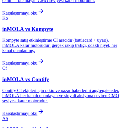
dahil — puanlayan CMO seviyesi karar motorudur.
Karşılaştırmayı oku
Ko
inMOLA vs
Kompyte
Kompyte satış etkinleştirme CI aracıdır (battlecard + uyarı).
inMOLA karar motorudur: gerçek rakip trafiği, odaklı niyet, her
kanal puanlanmış.
Karşılaştırmayı oku
Cf
inMOLA vs
Contify
Contify CI ekipleri için rakip ve pazar haberlerini aggregate eder.
inMOLA her kanalı puanlayan ve sinyali aksiyona çeviren CMO
seviyesi karar motorudur.
Karşılaştırmayı oku
AS