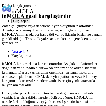
Dürüst karşılaştırmalar
in
MOLA
inMOLA nasıl karşılaştırılır
Giriş Yap
Zaten çalıştırıyor veya değerlendiriyor olduğunuz platformlar —
dürüstçe açıklanmış. Her biri ne yapar, en güçlü olduğu yer,
inMOLA'nın masada yer hak ettiği yer ve ikisinin birden ne zaman
gerekli olduğu. Trash-talk yok; sadece alıcıların gerçekten bilmesi
gerekenler.
Anasayfa
Karşılaştırma
inMOLA bir pazarlama karar motorudur. Aşağıdaki platformların
doğrudan yerini nadiren alır — onların üzerinde oturan stratejik
katmandır. Dürüst karşılaştırma önemlidir: bir karar motorunu
otomasyon platformu, CRM, deneyim platformu veya BI aracıyla
karıştırmak kurumsal şirketlere yanlış işler için yanlış araçlarda
milyonlara mal olur.
Bu sayfalar pazarlama ekibi tarafından değil, kurucu tarafından
yazıldı. Her biri rakibin nerede güçlü olduğunu, inMOLA'nın
nerede farklı olduğunu ve çoğu kurumsal şirketin her ikisini de
çalıştırmaya nerede karar verdiğini açıklar.