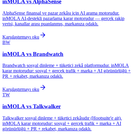
inMOLA vs
AlphaSense
AlphaSense finansal ve pazar zekâsı için AI arama motorudur.
inMOLA AI-destekli pazarlama karar motorudur — gerçek rakip
verisi, kanallar arası puanlanmış, markanıza odaklı.
Karşılaştırmayı oku
BW
inMOLA vs
Brandwatch
Brandwatch sosyal dinleme + tüketici zekâ platformudur. inMOLA
karar motorudur: sosyal + gerçek trafik + marka + AI görünürlüğü +
PR + rekabet, markanıza odaklı.
Karşılaştırmayı oku
TW
inMOLA vs
Talkwalker
Talkwalker sosyal dinleme + tüketici zekâsıdır (Hootsuite'e ait).
inMOLA karar motorudur: sosyal + gerçek trafik + marka + AI
görünürlüğü + PR + rekabet, markanıza odaklı.