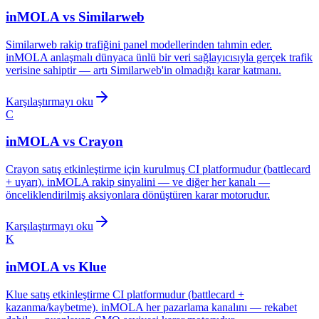
inMOLA vs
Similarweb
Similarweb rakip trafiğini panel modellerinden tahmin eder.
inMOLA anlaşmalı dünyaca ünlü bir veri sağlayıcısıyla gerçek trafik
verisine sahiptir — artı Similarweb'in olmadığı karar katmanı.
Karşılaştırmayı oku
C
inMOLA vs
Crayon
Crayon satış etkinleştirme için kurulmuş CI platformudur (battlecard
+ uyarı). inMOLA rakip sinyalini — ve diğer her kanalı —
önceliklendirilmiş aksiyonlara dönüştüren karar motorudur.
Karşılaştırmayı oku
K
inMOLA vs
Klue
Klue satış etkinleştirme CI platformudur (battlecard +
kazanma/kaybetme). inMOLA her pazarlama kanalını — rekabet