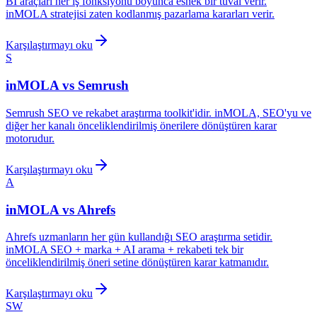
BI araçları her iş fonksiyonu boyunca esnek bir tuval verir.
inMOLA stratejisi zaten kodlanmış pazarlama kararları verir.
Karşılaştırmayı oku
S
inMOLA vs
Semrush
Semrush SEO ve rekabet araştırma toolkit'idir. inMOLA, SEO'yu ve
diğer her kanalı önceliklendirilmiş önerilere dönüştüren karar
motorudur.
Karşılaştırmayı oku
A
inMOLA vs
Ahrefs
Ahrefs uzmanların her gün kullandığı SEO araştırma setidir.
inMOLA SEO + marka + AI arama + rekabeti tek bir
önceliklendirilmiş öneri setine dönüştüren karar katmanıdır.
Karşılaştırmayı oku
SW