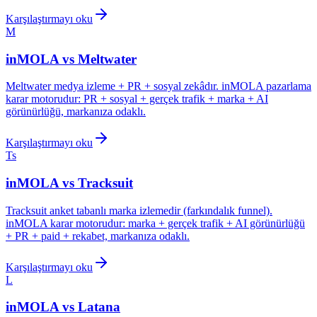
Karşılaştırmayı oku
M
inMOLA vs
Meltwater
Meltwater medya izleme + PR + sosyal zekâdır. inMOLA pazarlama
karar motorudur: PR + sosyal + gerçek trafik + marka + AI
görünürlüğü, markanıza odaklı.
Karşılaştırmayı oku
Ts
inMOLA vs
Tracksuit
Tracksuit anket tabanlı marka izlemedir (farkındalık funnel).
inMOLA karar motorudur: marka + gerçek trafik + AI görünürlüğü
+ PR + paid + rekabet, markanıza odaklı.
Karşılaştırmayı oku
L
inMOLA vs
Latana