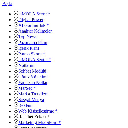
Başla
inMOLA Score *
Digital Power
AI Görünürlük *
Anahtar Kelimeler
Top News
Pazarlama Planı
İçerik Planı
Pareto Skoru *
inMOLA Sentra *
Notlarım
Sohbet Modülü
Görev Yönetimi
Yapışkan Notlar
MarSec *
Marka Trendleri
Sosyal Medya
Reklam
Web Kişiselleştirme *
Rekabet Zekâsı *
Marketing Mix Skoru *