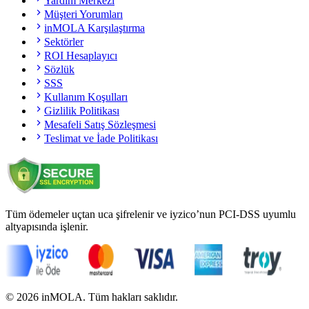
Yardım Merkezi
Müşteri Yorumları
inMOLA Karşılaştırma
Sektörler
ROI Hesaplayıcı
Sözlük
SSS
Kullanım Koşulları
Gizlilik Politikası
Mesafeli Satış Sözleşmesi
Teslimat ve İade Politikası
Tüm ödemeler uçtan uca şifrelenir ve iyzico’nun PCI-DSS uyumlu
altyapısında işlenir.
©
2026
inMOLA.
Tüm hakları saklıdır.