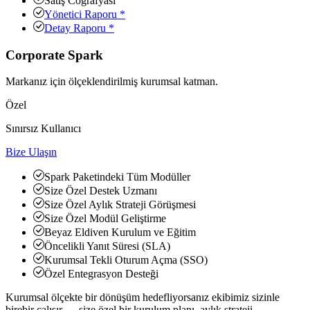
Satış Coğrafyası
Yönetici Raporu *
Detay Raporu *
Corporate Spark
Markanız için ölçeklendirilmiş kurumsal katman.
Özel
Sınırsız Kullanıcı
Bize Ulaşın
Spark Paketindeki Tüm Modüller
Size Özel Destek Uzmanı
Size Özel Aylık Strateji Görüşmesi
Size Özel Modül Geliştirme
Beyaz Eldiven Kurulum ve Eğitim
Öncelikli Yanıt Süresi (SLA)
Kurumsal Tekli Oturum Açma (SSO)
Özel Entegrasyon Desteği
Kurumsal ölçekte bir dönüşüm hedefliyorsanız ekibimiz sizinle
birebir çalışır — size özel bir kurulum planı, aylık strateji