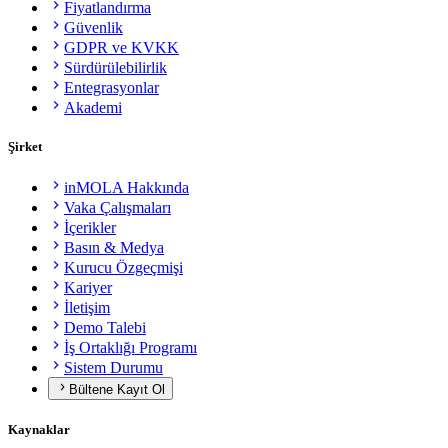
Fiyatlandırma
Güvenlik
GDPR ve KVKK
Sürdürülebilirlik
Entegrasyonlar
Akademi
Şirket
inMOLA Hakkında
Vaka Çalışmaları
İçerikler
Basın & Medya
Kurucu Özgeçmişi
Kariyer
İletişim
Demo Talebi
İş Ortaklığı Programı
Sistem Durumu
Bültene Kayıt Ol
Kaynaklar