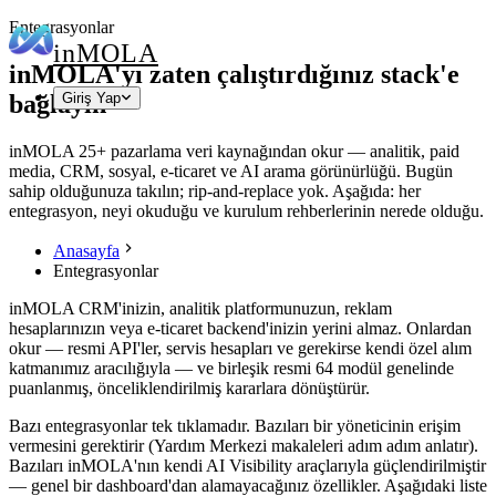
Entegrasyonlar
in
MOLA
inMOLA'yı zaten çalıştırdığınız stack'e
bağlayın
Giriş Yap
inMOLA 25+ pazarlama veri kaynağından okur — analitik, paid
media, CRM, sosyal, e-ticaret ve AI arama görünürlüğü. Bugün
sahip olduğunuza takılın; rip-and-replace yok. Aşağıda: her
entegrasyon, neyi okuduğu ve kurulum rehberlerinin nerede olduğu.
Anasayfa
Entegrasyonlar
inMOLA CRM'inizin, analitik platformunuzun, reklam
hesaplarınızın veya e-ticaret backend'inizin yerini almaz. Onlardan
okur — resmi API'ler, servis hesapları ve gerekirse kendi özel alım
katmanımız aracılığıyla — ve birleşik resmi 64 modül genelinde
puanlanmış, önceliklendirilmiş kararlara dönüştürür.
Bazı entegrasyonlar tek tıklamadır. Bazıları bir yöneticinin erişim
vermesini gerektirir (Yardım Merkezi makaleleri adım adım anlatır).
Bazıları inMOLA'nın kendi AI Visibility araçlarıyla güçlendirilmiştir
— genel bir dashboard'dan alamayacağınız özellikler. Aşağıdaki liste