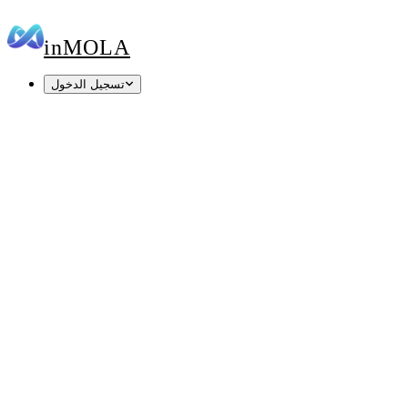
in
MOLA
تسجيل الدخول
inMOLA MarSec
inMOLA Vitals
inMOLA Rank
inMOLA MarSec
Your domain has a security score. See it in 60
seconds.
SSL, security headers, DNS and email security — 17 live checks,
scored 0–100 and ranked by impact.
https://
Score my domain
Free · No signup · Result cached 6 hours