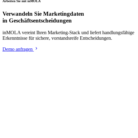
Arbeiten Sie mit inMOLA
Verwandeln Sie Marketingdaten
in Geschäftsentscheidungen
inMOLA vereint Ihren Marketing-Stack und liefert handlungsfähige
Erkenntnisse für sichere, vorstandsreife Entscheidungen.
Demo anfragen
Insights
Entscheidungsframeworks,
Strategieanalysen und Field Notes
Alle Insights
Company News
·
21. Juli 2026