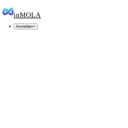
in
MOLA
Anmelden
inMOLA MarSec
inMOLA Vitals
inMOLA Rank
inMOLA MarSec
Your domain has a security score. See it in 60
seconds.
SSL, security headers, DNS and email security — 17 live checks,
scored 0–100 and ranked by impact.
https://
Score my domain
Free · No signup · Result cached 6 hours